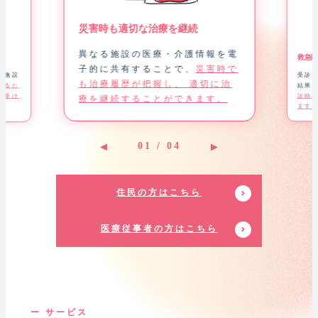
災害時も適切な治療を継続
異なる施設の医療・介護情報を電
救急
子的に共有することで、
災害時で
護施設
受診
も治療履歴が把握し、 適切に治
きるた
結果
を受け
診時
療を継続することができます。
ます
01
/
04
住民の方はこちら
医療従事者の方はこちら
ー サービス