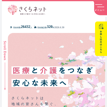
内
容
を
ス
キ
26432
320
2026.6.30
登録者数
人
登録施設数
件
ッ
プ
さくらネットは
地域の皆さんを繋ぐ、