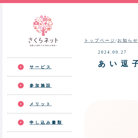
内
容
を
ス
トップページ
お知ら
/
キ
2024.09.27
ッ
あい逗
サービス
プ
参加施設
メリット
申し込み書類