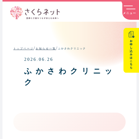
内
容
を
ス
キ
ッ
プ
/
/
ふかさわクリニック
トップページ
お知らせ一覧
2026.06.26
ふかさわクリニッ
ク