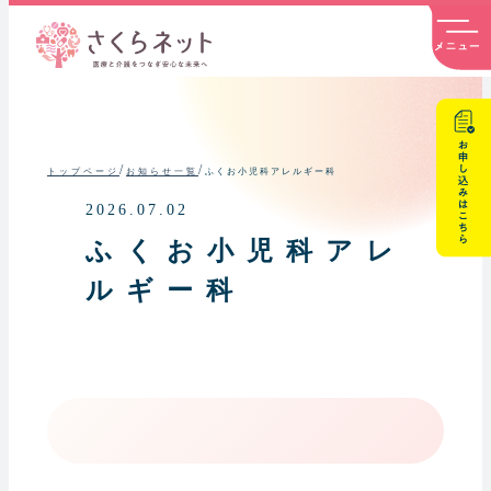
内
容
を
ス
キ
ッ
プ
/
/
ふくお小児科アレルギー科
トップページ
お知らせ一覧
2026.07.02
ふくお小児科アレ
ルギー科