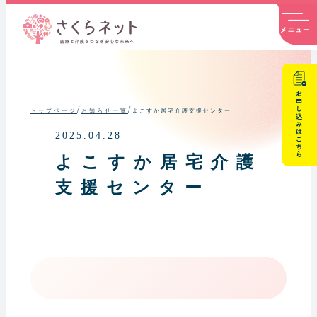
内
容
を
ス
キ
ッ
プ
/
/
よこすか居宅介護支援センター
トップページ
お知らせ一覧
2025.04.28
よこすか居宅介護
支援センター