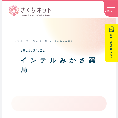
内
容
を
ス
キ
ッ
プ
/
/
インテルみかさ薬局
トップページ
お知らせ一覧
2025.04.22
インテルみかさ薬
局