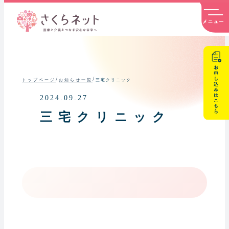
内
容
を
ス
キ
ッ
プ
/
/
三宅クリニック
トップページ
お知らせ一覧
2024.09.27
三宅クリニック