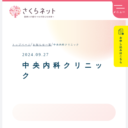
内
容
を
ス
キ
ッ
プ
/
/
中央内科クリニック
トップページ
お知らせ一覧
2024.09.27
中央内科クリニッ
ク