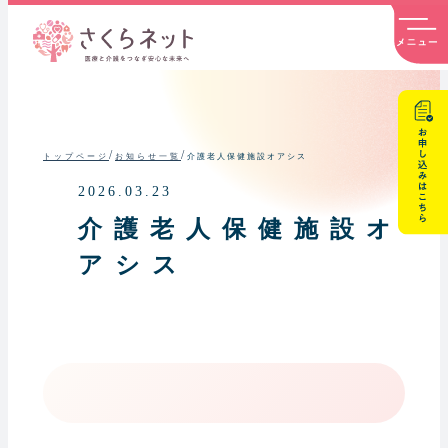
内
容
を
ス
キ
ッ
プ
/
/
介護老人保健施設オアシス
トップページ
お知らせ一覧
2026.03.23
介護老人保健施設オ
アシス