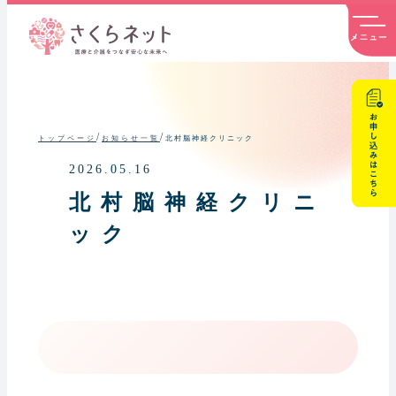
内
容
を
ス
キ
ッ
プ
/
/
北村脳神経クリニック
トップページ
お知らせ一覧
2026.05.16
北村脳神経クリニ
ック