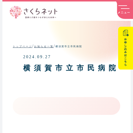
内
容
を
ス
キ
ッ
プ
/
/
横須賀市立市民病院
トップページ
お知らせ一覧
2024.09.27
横須賀市立市民病院