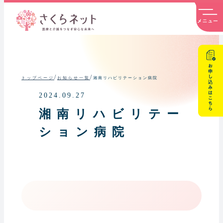
内
容
を
ス
キ
ッ
プ
/
/
湘南リハビリテーション病院
トップページ
お知らせ一覧
2024.09.27
湘南リハビリテー
ション病院