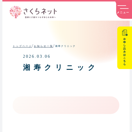
内
容
を
ス
キ
ッ
プ
/
/
湘寿クリニック
トップページ
お知らせ一覧
2026.03.06
湘寿クリニック