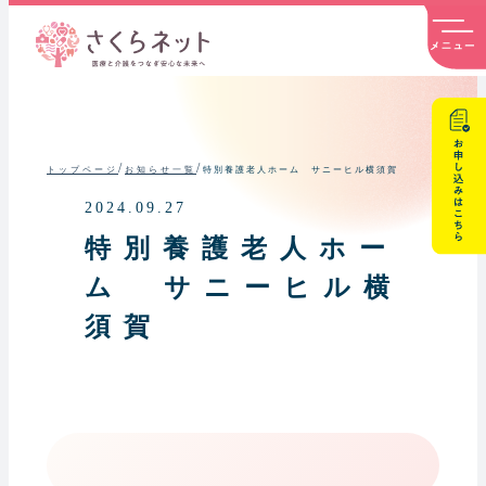
内
容
を
ス
キ
ッ
プ
/
/
特別養護老人ホーム サニーヒル横須賀
トップページ
お知らせ一覧
2024.09.27
特別養護老人ホー
ム サニーヒル横
須賀