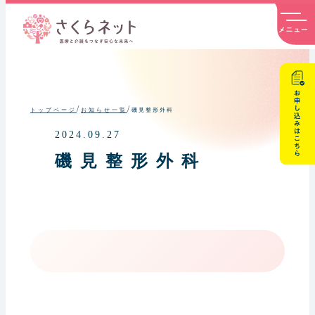
内
容
を
ス
キ
ッ
プ
/
/
磯見整形外科
トップページ
お知らせ一覧
2024.09.27
磯見整形外科