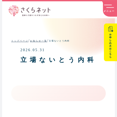
内
容
を
ス
キ
ッ
プ
/
/
立場ないとう内科
トップページ
お知らせ一覧
2026.05.31
立場ないとう内科