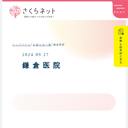
内
容
を
ス
キ
ッ
プ
/
/
鎌倉医院
トップページ
お知らせ一覧
2024.09.27
鎌倉医院